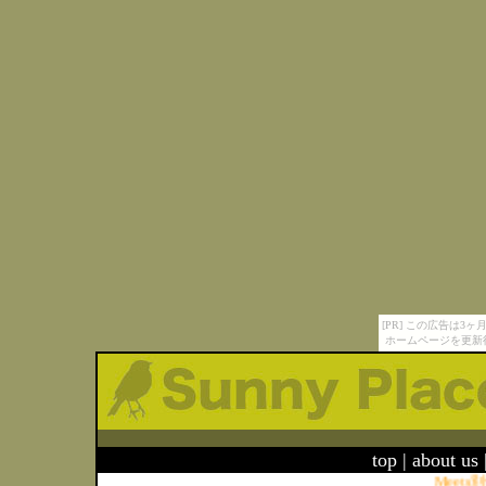
[PR] この広告は
ホームページを更新
top
|
about us
Meets